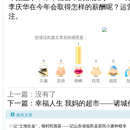
李庆华在今年会取得怎样的薪酬呢？运
注。
您读过此篇文章后的感受是：
1
0
0
0
0
欠扁
支持
很棒
找骂
搞笑
上一篇：没有了
下一篇：幸福人生 我妈的超市——诸城
相关文章
让“土地生金”，领村民致富——记山东省临邑县富民小麦种植专