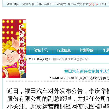
注册
/
登陆
，欢迎光临！
2026年8月8日
星期六
丙午年 六月廿六
父亲节
【马】
网站首页
诸城车讯
行业信息
评测导购
车
您当前位置：
网站首页
>>
精英人物
>> 福田汽车新任女副总李庆华
福田汽车新任女副总李庆
2024-09-17 10:48:06 来源：诸城汽车
近日，福田汽车对外发布公告，李庆华
股份有限公司的副总经理，并担任公司
小关注。此次运营商财经网便试图梳理