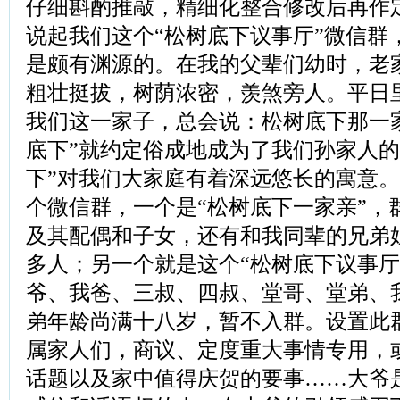
仔细斟酌推敲，精细化整合修改后再作
说起我们这个“松树底下议事厅”微信群
是颇有渊源的。在我的父辈们幼时，老
粗壮挺拔，树荫浓密，羡煞旁人。平日
我们这一家子，总会说：松树底下那一
底下”就约定俗成地成为了我们孙家人的
下”对我们大家庭有着深远悠长的寓意
个微信群，一个是“松树底下一家亲”，
及其配偶和子女，还有和我同辈的兄弟
多人；另一个就是这个“松树底下议事厅
爷、我爸、三叔、四叔、堂哥、堂弟、
弟年龄尚满十八岁，暂不入群。设置此
属家人们，商议、定度重大事情专用，
话题以及家中值得庆贺的要事……大爷