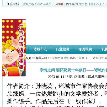
注册
/
登陆
，欢迎光临！
2026年8月9日
星期日
丙午年 六月廿七
【马】乙未月 
网站首页
诸城车讯
行业信息
评测导购
车
您当前位置：
网站首页
>>
精英人物
>> 亲情之间 缅怀奶奶十年祭日——诸城作协
亲情之间 缅怀奶奶十年祭日——诸城作
2023-01-14 18:53:42 来源：诸城汽车
作者简介：孙晓蕊，诸城市作家协会会员
胎辣妈。一位热爱跑步的文学爱好者，
拙作练手。作品先后在《一线作家》、