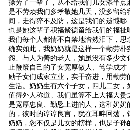
操劳了一辈子，从不给我们儿女添半点
是不劳烦我们多孝敬她几天，没多留给
间，走得猝不及防，这是我们的遗憾哪
也是她这辈子积福聚德留给我们的福祉
我们每个人都情不自禁地潸然泪下，思
确实如此，我奶奶就是这样一个勤劳朴
怨、与人为善的老人，她虽没有多少文
止鞭策自己的子女宽厚做人、笃学成才
励子女们成家立业，实干奋进，用勤劳
生活。奶奶生有六个子女，四儿二女，
值得外人称道。我们虽算不上大福大贵
是宽厚忠良、勤恳上进的人，这和奶奶
的，彼时的谆谆良言，犹在耳畔回荡，
奶奶，您不仅是儿女的榜样，也是子孙