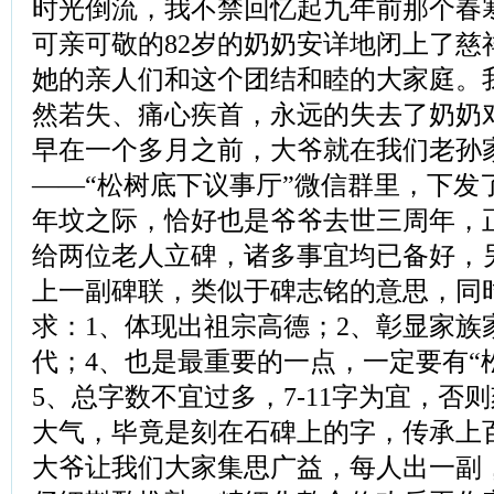
时光倒流，我不禁回忆起九年前那个春
可亲可敬的82岁的奶奶安详地闭上了慈
她的亲人们和这个团结和睦的大家庭。
然若失、痛心疾首，永远的失去了奶奶
早在一个多月之前，大爷就在我们老孙
——“松树底下议事厅”微信群里，下发
年坟之际，恰好也是爷爷去世三周年，
给两位老人立碑，诸多事宜均已备好，
上一副碑联，类似于碑志铭的意思，同
求：1、体现出祖宗高德；2、彰显家族
代；4、也是最重要的一点，一定要有“
5、总字数不宜过多，7-11字为宜，否
大气，毕竟是刻在石碑上的字，传承上
大爷让我们大家集思广益，每人出一副