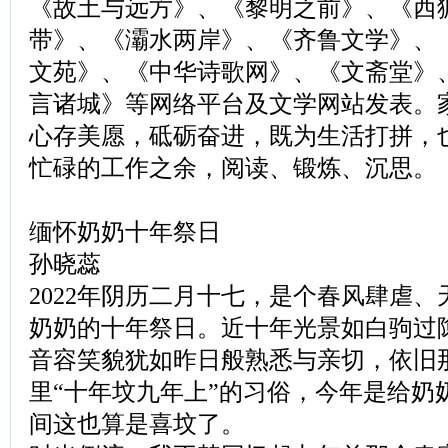
《故土与远方》、《黎明之前》、《西
带》、《灞水两岸》、《齐鲁文学》、
文苑》、《中华诗歌网》、《文斋堂》
言诸城》等网络平台及文学网站发表。
心存美愿，砥砺奋进，既为生活打拼，
忙碌的工作之余，阅读、锻炼、沉思。
缅怀奶奶十年祭日
孙晓蕊
2022年阴历二月十七，是个春风肆虐
奶奶的十年祭日。近十年光景如白驹过
音容笑貌犹如昨日般熟悉与亲切，依旧
里“十年坟九年上”的习俗，今年是给奶
间这也算是喜坟了。