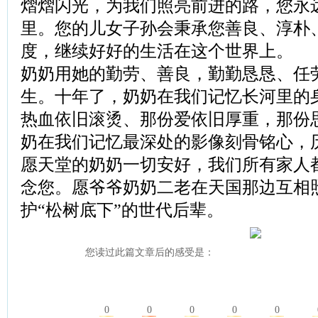
熠熠闪光，为我们照亮前进的路，您永
里。您的儿女子孙会秉承您善良、淳朴
度，继续好好的生活在这个世界上。
奶奶用她的勤劳、善良，勤勤恳恳、任
生。十年了，奶奶在我们记忆长河里的
热血依旧滚烫、那份爱依旧厚重，那份
奶在我们记忆最深处的影像刻骨铭心，历久璀
愿天堂的奶奶一切安好，我们所有家人
念您。愿爷爷奶奶二老在天国那边互相
护“松树底下”的世代后辈。
您读过此篇文章后的感受是：
0
0
0
0
0