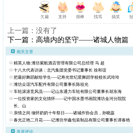
欠扁
支持
很棒
找骂
搞笑
上一篇：没有了
下一篇：高墙内的坚守——诸城人物篇
相关文章
精英人物:潍坊紫航酒店管理有限公司总经理 马 超
十八大代表访谈：北汽集团党委书记董事长 徐和谊
把最好舞蹈献给学生----记寿光世纪星舞蹈学校校长武玲玲
潍坊众谊汽车配件有限公司董事长陈祖光
车轮滚滚竞风流——记山东通力车轮有限公司董事长胡东海
一位投资家的文化情怀——记中国水墨书画院潍坊金河分院院
长、山
亲情之间 缅怀奶奶十年祭日——诸城作协会员，孙晓蕊
春光正艳二月花——记潍坊华鑫包装制品有限公司董事长谭春艳
发表评论