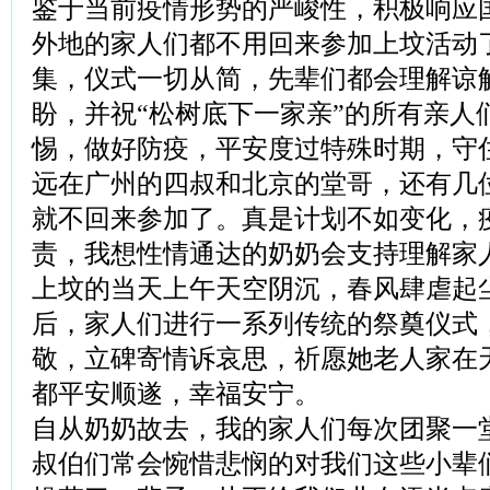
鉴于当前疫情形势的严峻性，积极响应
外地的家人们都不用回来参加上坟活动
集，仪式一切从简，先辈们都会理解谅
盼，并祝“松树底下一家亲”的所有亲人
惕，做好防疫，平安度过特殊时期，守
远在广州的四叔和北京的堂哥，还有几
就不回来参加了。真是计划不如变化，
责，我想性情通达的奶奶会支持理解家
上坟的当天上午天空阴沉，春风肆虐起
后，家人们进行一系列传统的祭奠仪式
敬，立碑寄情诉哀思，祈愿她老人家在
都平安顺遂，幸福安宁。
自从奶奶故去，我的家人们每次团聚一
叔伯们常会惋惜悲悯的对我们这些小辈