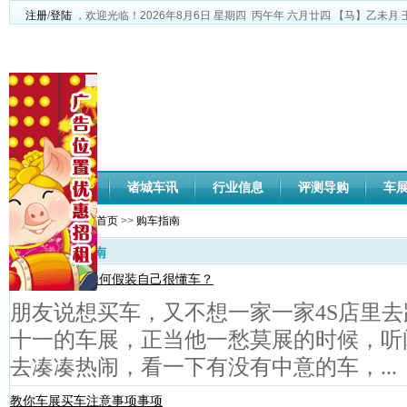
注册
/
登陆
，欢迎光临！
2026年8月6日
星期四
丙午年 六月廿四
【马】乙未月 
网站首页
诸城车讯
行业信息
评测导购
车
您当前位置：
网站首页
>>
购车指南
购车指南
去车展看车，如何假装自己很懂车？
朋友说想买车，又不想一家一家4S店里
十一的车展，正当他一愁莫展的时候，听
去凑凑热闹，看一下有没有中意的车，...
教你车展买车注意事项事项