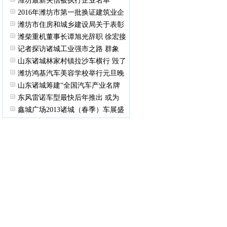
潍坊最新失信被执行企业名单
2016年潍坊市第一批换证建筑业企
潍坊市住房和城乡建设局关于表彰
潍柴重机董事长谭旭光辞职 徐宏接
记者探访诸城工业强市之路 群象
山东诸城林家村镇拉沙车横行 毁了
潍坊鸿基汽车美容学校举行元旦晚
山东诸城筹建“全国汽车产业名牌
东风雷诺车型最快后年推出 或为
鑫城广场2013诸城（春季）车展盛