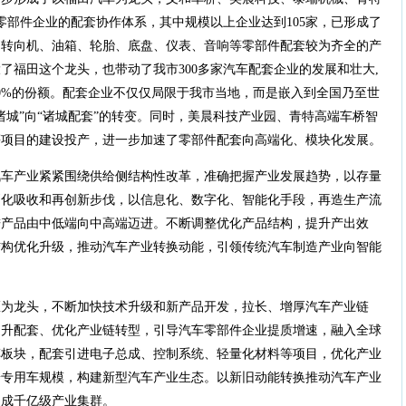
零部件企业的配套协作体系，其中规模以上企业达到105家，已形成了
、转向机、油箱、轮胎、底盘、仪表、音响等零部件配套较为齐全的产
了福田这个龙头，也带动了我市300多家汽车配套企业的发展和壮大,
0%的份额。配套企业不仅仅局限于我市当地，而是嵌入到全国乃至世
诸城”向“诸城配套”的转变。同时，美晨科技产业园、青特高端车桥智
等项目的建设投产，进一步加速了零部件配套向高端化、模块化发展。
汽车产业紧紧围绕供给侧结构性改革，准确把握产业发展趋势，以存量
消化吸收和再创新步伐，以信息化、数字化、智能化手段，再造生产流
进产品由中低端向中高端迈进。不断调整优化产品结构，提升产出效
结构优化升级，推动汽车产业转换动能，引领传统汽车制造产业向智能
区为龙头，不断加快技术升级和新产品开发，拉长、增厚汽车产业链
提升配套、优化产业链转型，引导汽车零部件企业提质增速，融入全球
车板块，配套引进电子总成、控制系统、轻量化材料等项目，优化产业
端专用车规模，构建新型汽车产业生态。以新旧动能转换推动汽车产业
造成千亿级产业集群。