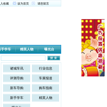
加入收藏
设为首页
请您留言
新手学车
精英人物
曝光台
诸城车讯
行业信息
评测导购
车展报道
新车导购
购车指南
新手学车
精英人物