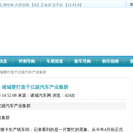
四
丙午年 六月廿四
【马】乙未月 壬子日
【12:41:10】
信息
评测导购
车展报道
新车导购
购车指南
诸城要打造千亿级汽车产业集群
！诸城要打造千亿级汽车产业集群
-15 14:52:08 来源：诸城汽车网 浏览：
424
次
亿级汽车产业集群
业集群
微卡生产线车间，记者看到的是一片繁忙的景象。从今年4月份正式