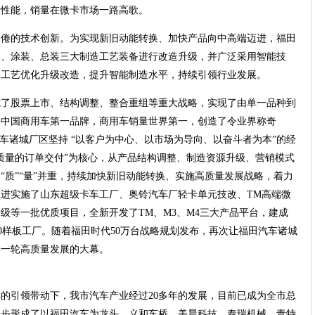
术性能，销量在微卡市场一路高歌。
不倦的技术创新。为实现新旧动能转换、加快产品向中高端迈进，福田
装、涂装、总装三大制造工艺装备进行改造升级，并广泛采用智能技
展工艺优化升级改造，提升智能制造水平，持续引领行业发展。
施了股票上市、结构调整、整合重组等重大战略，实现了由单一品种到
为中国商用车第一品牌，商用车销量世界第一，创造了令业界称奇
车诸城厂区坚持 “以客户为中心、以市场为导向、以奋斗者为本”的经
质量的订单交付”为核心，从产品结构调整、制造资源升级、营销模式
“质”“量”并重，持续加快新旧动能转换、实施高质量发展战略，着力
进实施了山东超级卡车工厂、奥铃汽车厂轻卡单元技改、TM高端微
级等一批优质项目，全新开发了TM、M3、M4三大产品平台，建成
.0样板工厂。随着福田时代50万台战略规划发布，再次让福田汽车诸城
新一轮高质量发展的大幕。
的引领带动下，我市汽车产业经过20多年的发展，目前已成为全市总
初步形成了以福田汽车为龙头，义和车桥、美晨科技、泰瑞机械、青特