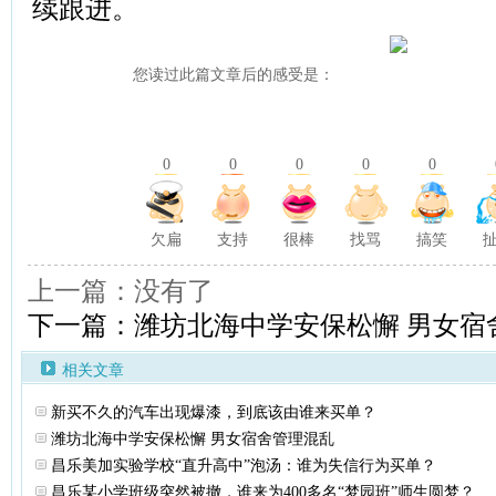
续跟进。
您读过此篇文章后的感受是：
0
0
0
0
0
欠扁
支持
很棒
找骂
搞笑
上一篇：没有了
下一篇：潍坊北海中学安保松懈 男女宿
相关文章
新买不久的汽车出现爆漆，到底该由谁来买单？
潍坊北海中学安保松懈 男女宿舍管理混乱
昌乐美加实验学校“直升高中”泡汤：谁为失信行为买单？
昌乐某小学班级突然被撤，谁来为400多名“梦园班”师生圆梦？