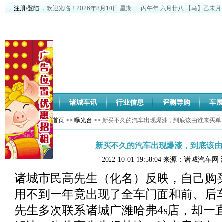
注册
/
登陆
，欢迎光临！
2026年8月10日
星期一
丙午年 六月廿八
【马】乙未月
网站首页
诸城车讯
行业信息
评测导购
车
您当前位置：
网站首页
>>
曝光台
>> 新买不久的汽车出现爆漆，到底该由谁来买单
新买不久的汽车出现爆漆，到底该由
2022-10-01 19:58:04 来源：诸城汽车
诸城市民高先生（化名）反映，自己购买
用不到一年竟出现了全车门面和前、后
先生多次联系诸城广潍哈弗4s店，却一