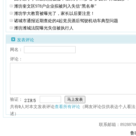
潍坊奎文区978户企业拟被列入失信“黑名单”
潍坊学大教育被曝光了，家长以后要注意！
诸城市通报近期查处的4起党员酒后驾驶机动车典型问题
潍坊潍城法院曝光失信被执行人
发表评论
网名：
评论：
验证：
共有
0
人对本文发表评论
查看所有评论
（网友评论仅供表达个人看法
述）
联系邮箱：892887007
鲁I