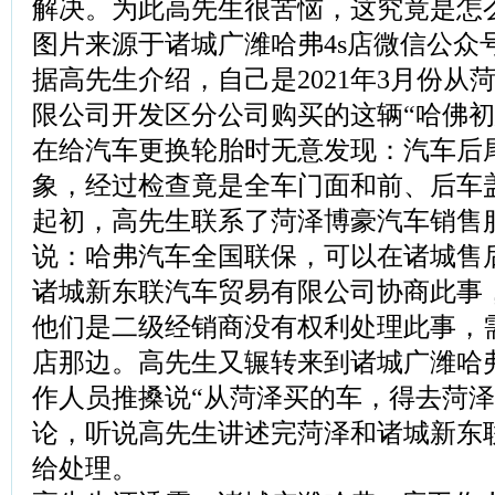
解决。为此高先生很苦恼，这究竟是怎
图片来源于诸城广潍哈弗4s店微信公众
据高先生介绍，自己是2021年3月份从
限公司开发区分公司购买的这辆“哈佛初恋
在给汽车更换轮胎时无意发现：汽车后
象，经过检查竟是全车门面和前、后车
起初，高先生联系了菏泽博豪汽车销售
说：哈弗汽车全国联保，可以在诸城售
诸城新东联汽车贸易有限公司协商此事
他们是二级经销商没有权利处理此事，需
店那边。高先生又辗转来到诸城广潍哈弗
作人员推搡说“从菏泽买的车，得去菏泽
论，听说高先生讲述完菏泽和诸城新东
给处理。