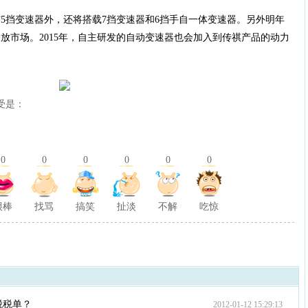
5挡变速器外，还将搭载7挡变速器和6挡手自一体变速器。另外明年
放市场。2015年，自主研发的自动变速器也会加入到传祺产品的动力
受是：
0
0
0
0
0
0
很棒
找骂
搞笑
扯淡
不解
吃惊
税税单？
2012-01-12 15:29:13