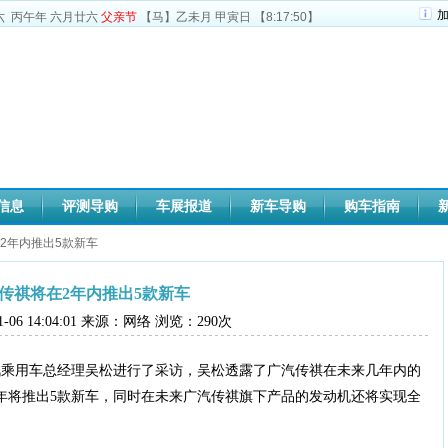
六
丙午年 六月廿六
父亲节
【马】乙未月 甲寅日
【8:17:50】
信息
评测导购
车展报道
新车导购
购车指南
在2年内推出5款新车
传祺将在2年内推出5款新车
11-06 14:04:01 来源：网络 浏览：
290
次
汽乘用车总经理吴松进行了采访，吴松透露了广汽传祺在未来几年内的
5年将推出5款新车，同时在未来广汽传祺旗下产品的发动机还将实现全