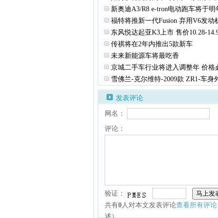
新奥迪A3/R8 e-tron电动跑车将于
福特将推新一代Fusion 弃用V6发动
东风悦达起亚K3上市 售价10.28-14.
传祺将在2年内推出5款新车
未来新能源车将最吃香
京城二手车行业将进入调整年 价格
雪佛兰-克尔维特-2009款 ZR1-车身
发表评论
网名：
评论：
验证：
共有
0
人对本文发表评论
查看所有评论
述）