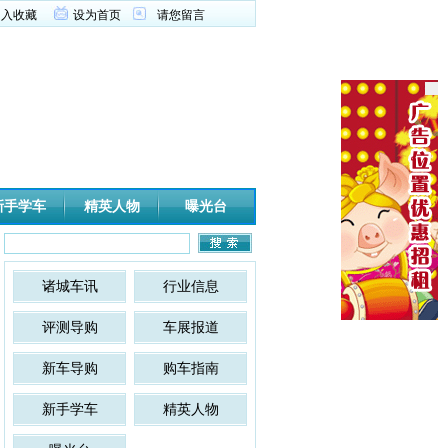
加入收藏
设为首页
请您留言
新手学车
精英人物
曝光台
诸城车讯
行业信息
评测导购
车展报道
新车导购
购车指南
新手学车
精英人物