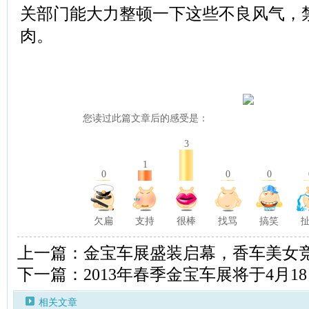
关部门能大力整顿一下这些不良风气，
肉。
您读过此篇文章后的感受是：
3
1
0
0
0
欠扁
支持
很棒
找骂
搞笑
上一篇：金宝车展盛装启幕，香车美女
下一篇：2013年春季金宝车展将于4月1
相关文章